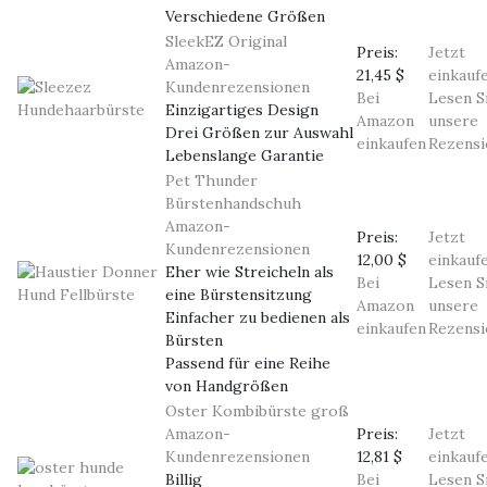
Verschiedene Größen
SleekEZ Original
Preis:
Jetzt
Amazon-
21,45 $
einkauf
Kundenrezensionen
Bei
Lesen S
Einzigartiges Design
Amazon
unsere
Drei Größen zur Auswahl
einkaufen
Rezensi
Lebenslange Garantie
Pet Thunder
Bürstenhandschuh
Amazon-
Preis:
Jetzt
Kundenrezensionen
12,00 $
einkauf
Eher wie Streicheln als
Bei
Lesen S
eine Bürstensitzung
Amazon
unsere
Einfacher zu bedienen als
einkaufen
Rezensi
Bürsten
Passend für eine Reihe
von Handgrößen
Oster Kombibürste groß
Amazon-
Preis:
Jetzt
Kundenrezensionen
12,81 $
einkauf
Billig
Bei
Lesen S