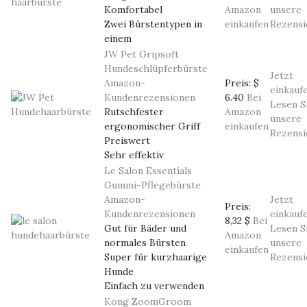
Komfortabel
Amazon
unsere
Zwei Bürstentypen in
einkaufen
Rezensi
einem
JW Pet Gripsoft
Hundeschlüpferbürste
Jetzt
Amazon-
Preis:
$
einkauf
Kundenrezensionen
6.40
Bei
Lesen S
Rutschfester
Amazon
unsere
ergonomischer Griff
einkaufen
Rezensi
Preiswert
Sehr effektiv
Le Salon Essentials
Gummi-Pflegebürste
Amazon-
Jetzt
Preis:
Kundenrezensionen
einkauf
8,32 $
Bei
Gut für Bäder und
Lesen S
Amazon
normales Bürsten
unsere
einkaufen
Super für kurzhaarige
Rezensi
Hunde
Einfach zu verwenden
Kong ZoomGroom