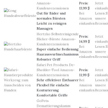
Amazon-
Preis:
Jetzt
Kundenrezensionen
13,99 $
einkauf
Gut für Bäder und
Bei
Lesen S
normales Bürsten
Amazon
unsere
Leicht zu reinigen
einkaufen
Rezensi
Massagen
Hertzko Selbstreinigende
Preis:
Jetzt
Slicker-Bürste
Amazon-
14,99 $
einkauf
Kundenrezensionen
Bei
Lesen S
Super einfache Bedienung
Amazon
unsere
Haarauswurfmechanismus
einkaufen
Rezensi
Robuster Griff
Safari Pet Products De-
Shedder-Tool
Amazon-
Preis:
Jetzt
Kundenrezensionen
11,99 $
einkauf
Sehr effektiver Enthaarer
Bei
Lesen S
Flexibel für einfache
Amazon
unsere
Konturierung
einkaufen
Rezensi
Komfortable Griffe
GoPets
Demattierungskamm