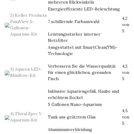
mehreren Blickwinkeln
Energieeffiziente LED-Beleuchtung
2) Koller Products
4,2
PanaView 5-
7 schillernde Farbauswahl
von
Gallonen-
5
Aquarium-Kit
Leistungsstarker interner
Netzfilter
Ausgestattet mit SmartClean(TM)-
Technologie
Verbessern Sie die Wasserqualität
4,3
3) Aqueon LED-
für einen glücklichen, gesunden
von
MiniBow-Kit
Fisch
5
Inklusive Aquariengefäß, Haube und
erhöhtem Sockel
5 Gallonen Nano-Aquarium
4,5
4) Fluval Spec V
Tank aus geätztem Glas
von
Aquarium-Kit
5
Aluminiumverkleidung