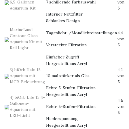
6,5-Gallonen-
7 schillernde Farbauswahl
von
Aquarium-Kit
5
Interner Netzfilter
Schlankes Design
MarineLand
Tageslicht-/Mondlichteinstellungen
4,4
Contour Glass
von
Aquarium Kit mit
Versteckte Filtration
5
Rail Light
Einfacher Zugriff
Hergestellt aus Acryl
3) biOrb Halo 15
4,2
Aquarium mit
10 mal stärker als Glas
von
MCR-Beleuchtung
5
Echte 5-Stufen-Filtration
Hergestellt aus Acryl
4) biOrb Life 15 4-
4,5
Gallonen-
Echte 5-Stufen-Filtration
von
Aquarium mit
5
LED-Licht
Niederspannung
Hergestellt aus Acryl