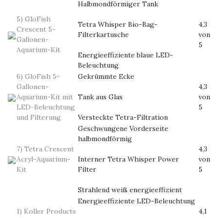
Halbmondförmiger Tank
5) GloFish
Tetra Whisper Bio-Bag-
4,3
Crescent 5-
Filterkartusche
von
Gallonen-
5
Aquarium-Kit
Energieeffiziente blaue LED-
Beleuchtung
6) GloFish 5-
Gekrümmte Ecke
Gallonen-
4,3
Aquarium-Kit mit
Tank aus Glas
von
LED-Beleuchtung
5
und Filterung
Versteckte Tetra-Filtration
Geschwungene Vorderseite
halbmondförmig
7) Tetra Crescent
4,3
Acryl-Aquarium-
Interner Tetra Whisper Power
von
Kit
Filter
5
Strahlend weiß energieeffizient
Energieeffiziente LED-Beleuchtung
1) Koller Products
4,1